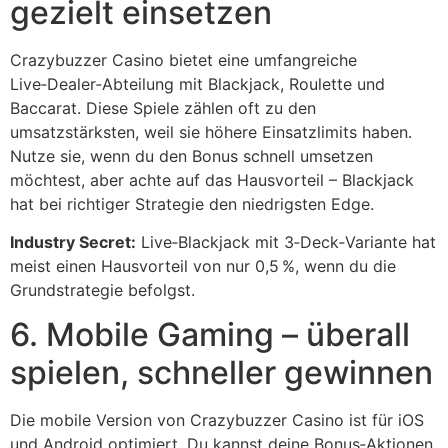
gezielt einsetzen
Crazybuzzer Casino bietet eine umfangreiche
Live‑Dealer‑Abteilung mit Blackjack, Roulette und
Baccarat. Diese Spiele zählen oft zu den
umsatzstärksten, weil sie höhere Einsatzlimits haben.
Nutze sie, wenn du den Bonus schnell umsetzen
möchtest, aber achte auf das Hausvorteil – Blackjack
hat bei richtiger Strategie den niedrigsten Edge.
Industry Secret:
Live‑Blackjack mit 3‑Deck‑Variante hat
meist einen Hausvorteil von nur 0,5 %, wenn du die
Grundstrategie befolgst.
6. Mobile Gaming – überall
spielen, schneller gewinnen
Die mobile Version von Crazybuzzer Casino ist für iOS
und Android optimiert. Du kannst deine Bonus‑Aktionen