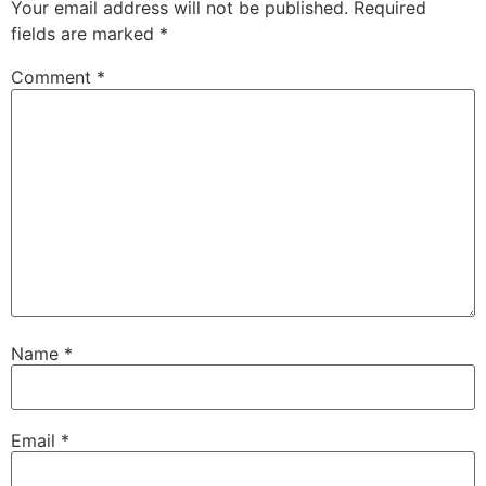
Your email address will not be published.
Required
fields are marked
*
Comment
*
Name
*
Email
*