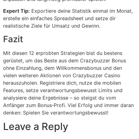
Expert Tip:
Exportiere deine Statistik einmal im Monat,
erstelle ein einfaches Spreadsheet und setze dir
realistische Ziele für Umsatz und Gewinn.
Fazit
Mit diesen 12 erprobten Strategien bist du bestens
gerüstet, um das Beste aus dem Crazybuzzer Bonus
ohne Einzahlung, dem Willkommensbonus und den
vielen weiteren Aktionen von Crazybuzzer Casino
herauszuholen. Registriere dich, nutze die mobilen
Features, setze verantwortungsbewusst Limits und
analysiere deine Ergebnisse – so steigst du vom
Anfänger zum Bonus‑Profi. Viel Erfolg und immer daran
denken: Spielen Sie verantwortungsbewusst!
Leave a Reply