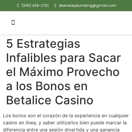
(305) 439-2751
ebenezerplumbing@gmail.com
5 Estrategias
Infalibles para Sacar
el Máximo Provecho
a los Bonos en
Betalice Casino
Los bonos son el corazón de la experiencia en cualquier
casino en línea, y saber utilizarlos bien puede marcar la
diferencia entre una sesión divertida y una ganancia