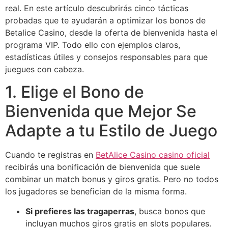
real. En este artículo descubrirás cinco tácticas
probadas que te ayudarán a optimizar los bonos de
Betalice Casino, desde la oferta de bienvenida hasta el
programa VIP. Todo ello con ejemplos claros,
estadísticas útiles y consejos responsables para que
juegues con cabeza.
1. Elige el Bono de
Bienvenida que Mejor Se
Adapte a tu Estilo de Juego
Cuando te registras en
BetAlice Casino casino oficial
recibirás una bonificación de bienvenida que suele
combinar un match bonus y giros gratis. Pero no todos
los jugadores se benefician de la misma forma.
Si prefieres las tragaperras
, busca bonos que
incluyan muchos giros gratis en slots populares.