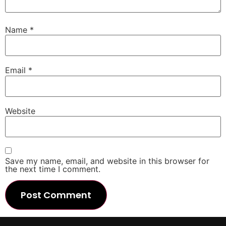
Name
*
Email
*
Website
Save my name, email, and website in this browser for
the next time I comment.