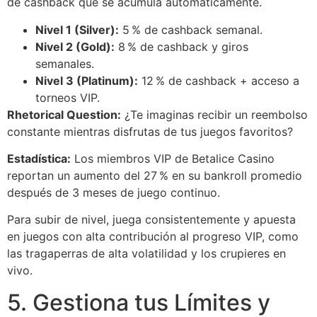
de cashback que se acumula automáticamente.
Nivel 1 (Silver):
5 % de cashback semanal.
Nivel 2 (Gold):
8 % de cashback y giros
semanales.
Nivel 3 (Platinum):
12 % de cashback + acceso a
torneos VIP.
Rhetorical Question:
¿Te imaginas recibir un reembolso
constante mientras disfrutas de tus juegos favoritos?
Estadística:
Los miembros VIP de Betalice Casino
reportan un aumento del 27 % en su bankroll promedio
después de 3 meses de juego continuo.
Para subir de nivel, juega consistentemente y apuesta
en juegos con alta contribución al progreso VIP, como
las tragaperras de alta volatilidad y los crupieres en
vivo.
5. Gestiona tus Límites y