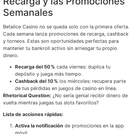
Recarga y las Promociones
Semanales
Betalice Casino no se queda solo con la primera oferta.
Cada semana lanza promociones de recarga, cashback
y torneos. Estas son oportunidades perfectas para
mantener tu bankroll activo sin arriesgar tu propio
dinero.
Recarga del 50 %
cada viernes: duplica tu
depósito y juega más tiempo.
Cashback del 10 %
los miércoles: recupera parte
de tus pérdidas en juegos de casino en línea.
Rhetorical Question:
¿No sería genial recibir dinero de
vuelta mientras juegas tus slots favoritos?
Lista de acciones rápidas:
Activa la notificación
de promociones en la app
móvil.