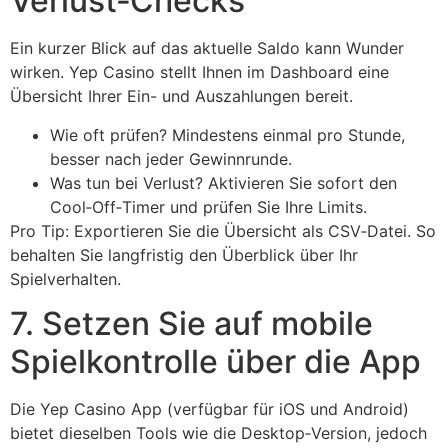
Verlust‑Checks“
Ein kurzer Blick auf das aktuelle Saldo kann Wunder
wirken. Yep Casino stellt Ihnen im Dashboard eine
Übersicht Ihrer Ein- und Auszahlungen bereit.
Wie oft prüfen? Mindestens einmal pro Stunde,
besser nach jeder Gewinnrunde.
Was tun bei Verlust? Aktivieren Sie sofort den
Cool‑Off‑Timer und prüfen Sie Ihre Limits.
Pro Tip: Exportieren Sie die Übersicht als CSV‑Datei. So
behalten Sie langfristig den Überblick über Ihr
Spielverhalten.
7. Setzen Sie auf mobile
Spielkontrolle über die App
Die Yep Casino App (verfügbar für iOS und Android)
bietet dieselben Tools wie die Desktop‑Version, jedoch