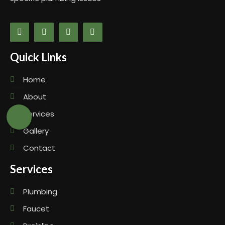
Quick Links
Home
About
Services
Gallery
Contact
Services
Plumbing
Faucet