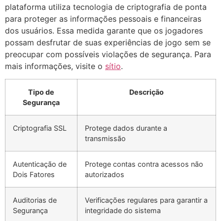
plataforma utiliza tecnologia de criptografia de ponta
para proteger as informações pessoais e financeiras
dos usuários. Essa medida garante que os jogadores
possam desfrutar de suas experiências de jogo sem se
preocupar com possíveis violações de segurança. Para
mais informações, visite o
sítio
.
Tipo de
Descrição
Segurança
Criptografia SSL
Protege dados durante a
transmissão
Autenticação de
Protege contas contra acessos não
Dois Fatores
autorizados
Auditorias de
Verificações regulares para garantir a
Segurança
integridade do sistema