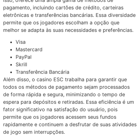
isso, oferece uma ampla gama de métodos de
pagamento, incluindo cartões de crédito, carteiras
eletrônicas e transferências bancárias. Essa diversidade
permite que os jogadores escolham a opção que
melhor se adapta às suas necessidades e preferências.
Visa
Mastercard
PayPal
Skrill
Transferência Bancária
Além disso, o casino ESC trabalha para garantir que
todos os métodos de pagamento sejam processados
de forma rápida e segura, minimizando o tempo de
espera para depósitos e retiradas. Essa eficiência é um
fator significativo na satisfação do usuário, pois
permite que os jogadores acessem seus fundos
rapidamente e continuem a desfrutar de suas atividades
de jogo sem interrupções.