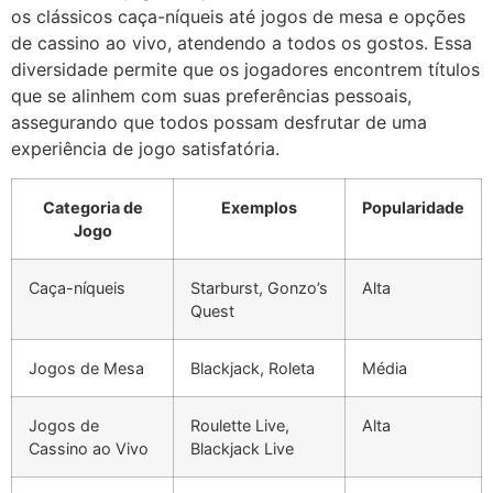
os clássicos caça-níqueis até jogos de mesa e opções
de cassino ao vivo, atendendo a todos os gostos. Essa
diversidade permite que os jogadores encontrem títulos
que se alinhem com suas preferências pessoais,
assegurando que todos possam desfrutar de uma
experiência de jogo satisfatória.
Categoria de
Exemplos
Popularidade
Jogo
Caça-níqueis
Starburst, Gonzo’s
Alta
Quest
Jogos de Mesa
Blackjack, Roleta
Média
Jogos de
Roulette Live,
Alta
Cassino ao Vivo
Blackjack Live