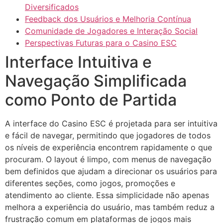
Diversificados
Feedback dos Usuários e Melhoria Contínua
Comunidade de Jogadores e Interação Social
Perspectivas Futuras para o Casino ESC
Interface Intuitiva e
Navegação Simplificada
como Ponto de Partida
A interface do Casino ESC é projetada para ser intuitiva
e fácil de navegar, permitindo que jogadores de todos
os níveis de experiência encontrem rapidamente o que
procuram. O layout é limpo, com menus de navegação
bem definidos que ajudam a direcionar os usuários para
diferentes seções, como jogos, promoções e
atendimento ao cliente. Essa simplicidade não apenas
melhora a experiência do usuário, mas também reduz a
frustração comum em plataformas de jogos mais