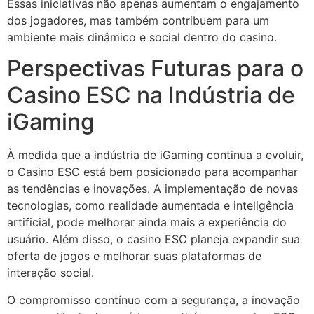
Essas iniciativas não apenas aumentam o engajamento
dos jogadores, mas também contribuem para um
ambiente mais dinâmico e social dentro do casino.
Perspectivas Futuras para o
Casino ESC na Indústria de
iGaming
À medida que a indústria de iGaming continua a evoluir,
o Casino ESC está bem posicionado para acompanhar
as tendências e inovações. A implementação de novas
tecnologias, como realidade aumentada e inteligência
artificial, pode melhorar ainda mais a experiência do
usuário. Além disso, o casino ESC planeja expandir sua
oferta de jogos e melhorar suas plataformas de
interação social.
O compromisso contínuo com a segurança, a inovação