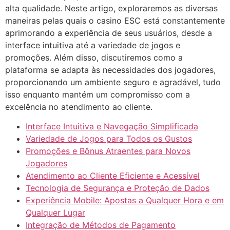
alta qualidade. Neste artigo, exploraremos as diversas
maneiras pelas quais o casino ESC está constantemente
aprimorando a experiência de seus usuários, desde a
interface intuitiva até a variedade de jogos e
promoções. Além disso, discutiremos como a
plataforma se adapta às necessidades dos jogadores,
proporcionando um ambiente seguro e agradável, tudo
isso enquanto mantém um compromisso com a
excelência no atendimento ao cliente.
Interface Intuitiva e Navegação Simplificada
Variedade de Jogos para Todos os Gustos
Promoções e Bônus Atraentes para Novos
Jogadores
Atendimento ao Cliente Eficiente e Acessível
Tecnologia de Segurança e Proteção de Dados
Experiência Mobile: Apostas a Qualquer Hora e em
Qualquer Lugar
Integração de Métodos de Pagamento