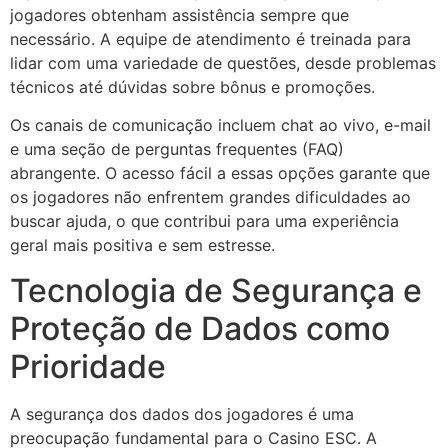
jogadores obtenham assistência sempre que
necessário. A equipe de atendimento é treinada para
lidar com uma variedade de questões, desde problemas
técnicos até dúvidas sobre bônus e promoções.
Os canais de comunicação incluem chat ao vivo, e-mail
e uma seção de perguntas frequentes (FAQ)
abrangente. O acesso fácil a essas opções garante que
os jogadores não enfrentem grandes dificuldades ao
buscar ajuda, o que contribui para uma experiência
geral mais positiva e sem estresse.
Tecnologia de Segurança e
Proteção de Dados como
Prioridade
A segurança dos dados dos jogadores é uma
preocupação fundamental para o Casino ESC. A