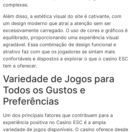
complexas.
Além disso, a estética visual do site é cativante, com
um design moderno que atrai a atenção sem ser
excessivamente carregado. O uso de cores e gráficos é
equilibrado, proporcionando uma experiência visual
agradável. Essa combinação de design funcional e
atrativo faz com que os jogadores se sintam mais
confortáveis e dispostos a explorar o que o casino ESC
tem a oferecer.
Variedade de Jogos para
Todos os Gustos e
Preferências
Um dos principais fatores que contribuem para a
experiência positiva no Casino ESC é a ampla
variedade de jogos disponíveis. O casino oferece desde