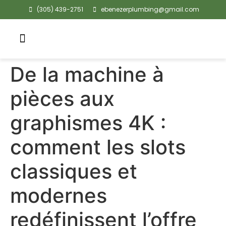
(305) 439-2751
ebenezerplumbing@gmail.com
De la machine à
pièces aux
graphismes 4K :
comment les slots
classiques et
modernes
redéfinissent l’offre