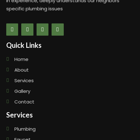
in experience, deeply understands our neighbors’
specific plumbing issues
Quick Links
Home
About
Services
Gallery
Contact
Services
Plumbing
Faucet