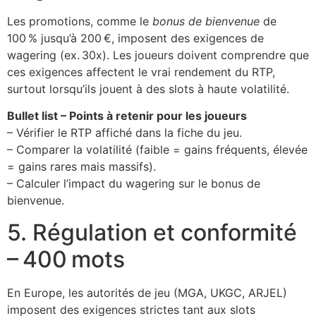
Les promotions, comme le
bonus de bienvenue
de
100 % jusqu’à 200 €, imposent des exigences de
wagering (ex. 30x). Les joueurs doivent comprendre que
ces exigences affectent le vrai rendement du RTP,
surtout lorsqu’ils jouent à des slots à haute volatilité.
Bullet list – Points à retenir pour les joueurs
– Vérifier le RTP affiché dans la fiche du jeu.
– Comparer la volatilité (faible = gains fréquents, élevée
= gains rares mais massifs).
– Calculer l’impact du wagering sur le bonus de
bienvenue.
5. Régulation et conformité
– 400 mots
En Europe, les autorités de jeu (MGA, UKGC, ARJEL)
imposent des exigences strictes tant aux slots