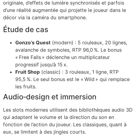
originale, d’effets de lumière synchronisés et parfois
d’une réalité augmentée qui projette le joueur dans le
décor via la caméra du smartphone.
Étude de cas
Gonzo’s Quest
(modern) : 5 rouleaux, 20 lignes,
avalanche de symboles, RTP 96,0 %. Le bonus
« Free Falls » déclenche un multiplicateur
progressif jusqu’à 15 x.
Fruit Shop
(classic) : 3 rouleaux, 1 ligne, RTP
95,5 %. Le seul bonus est le « Wild » qui remplace
les fruits.
Audio‑design et immersion
Les slots modernes utilisent des bibliothèques audio 3D
qui adaptent le volume et la direction du son en
fonction de l’action du joueur. Les classiques, quant à
eux, se limitent à des jingles courts.