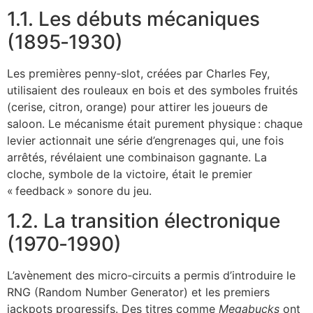
1.1. Les débuts mécaniques
(1895‑1930)
Les premières penny‑slot, créées par Charles Fey,
utilisaient des rouleaux en bois et des symboles fruités
(cerise, citron, orange) pour attirer les joueurs de
saloon. Le mécanisme était purement physique : chaque
levier actionnait une série d’engrenages qui, une fois
arrêtés, révélaient une combinaison gagnante. La
cloche, symbole de la victoire, était le premier
« feedback » sonore du jeu.
1.2. La transition électronique
(1970‑1990)
L’avènement des micro‑circuits a permis d’introduire le
RNG (Random Number Generator) et les premiers
jackpots progressifs. Des titres comme
Megabucks
ont