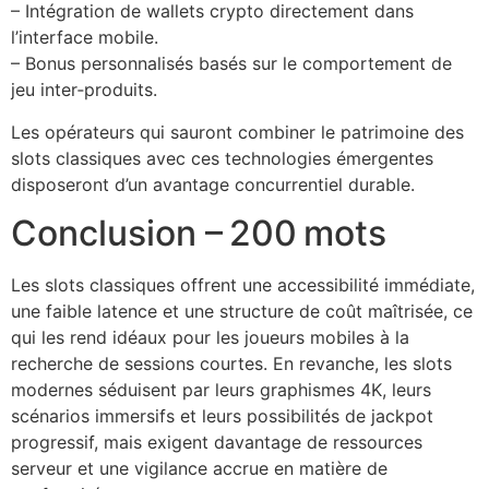
– Intégration de wallets crypto directement dans
l’interface mobile.
– Bonus personnalisés basés sur le comportement de
jeu inter‑produits.
Les opérateurs qui sauront combiner le patrimoine des
slots classiques avec ces technologies émergentes
disposeront d’un avantage concurrentiel durable.
Conclusion – 200 mots
Les slots classiques offrent une accessibilité immédiate,
une faible latence et une structure de coût maîtrisée, ce
qui les rend idéaux pour les joueurs mobiles à la
recherche de sessions courtes. En revanche, les slots
modernes séduisent par leurs graphismes 4K, leurs
scénarios immersifs et leurs possibilités de jackpot
progressif, mais exigent davantage de ressources
serveur et une vigilance accrue en matière de