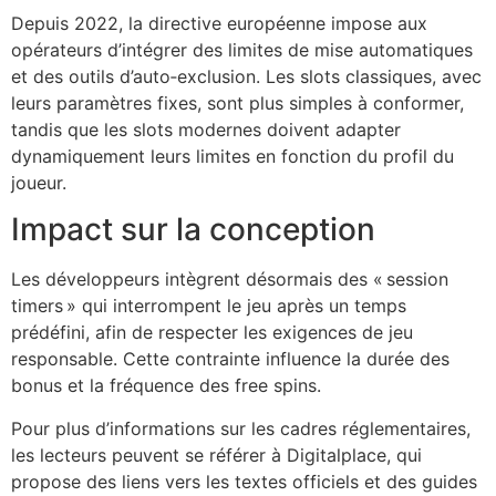
Depuis 2022, la directive européenne impose aux
opérateurs d’intégrer des limites de mise automatiques
et des outils d’auto‑exclusion. Les slots classiques, avec
leurs paramètres fixes, sont plus simples à conformer,
tandis que les slots modernes doivent adapter
dynamiquement leurs limites en fonction du profil du
joueur.
Impact sur la conception
Les développeurs intègrent désormais des « session
timers » qui interrompent le jeu après un temps
prédéfini, afin de respecter les exigences de jeu
responsable. Cette contrainte influence la durée des
bonus et la fréquence des free spins.
Pour plus d’informations sur les cadres réglementaires,
les lecteurs peuvent se référer à Digitalplace, qui
propose des liens vers les textes officiels et des guides