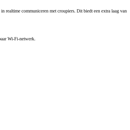
in realtime communiceren met croupiers. Dit biedt een extra laag van
baar Wi‑Fi‑netwerk.