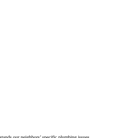
stands our neighbors’ specific plumbing issues