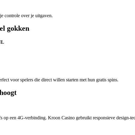
e controle over je uitgaven.
iel gokken
NL
fect voor spelers die direct willen starten met hun gratis spins.
rhoogt
fs op een 4G‑verbinding. Kroon Casino gebruikt responsieve design‑tech