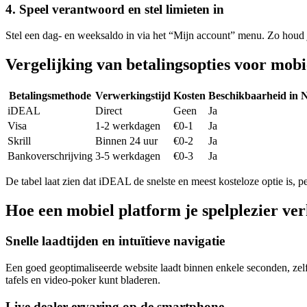
4. Speel verantwoord en stel limieten in
Stel een dag‑ en weeksaldo in via het “Mijn account” menu. Zo houd j
Vergelijking van betalingsopties voor mob
Betalingsmethode
Verwerkingstijd
Kosten
Beschikbaarheid in 
iDEAL
Direct
Geen
Ja
Visa
1‑2 werkdagen
€0‑1
Ja
Skrill
Binnen 24 uur
€0‑2
Ja
Bankoverschrijving
3‑5 werkdagen
€0‑3
Ja
De tabel laat zien dat iDEAL de snelste en meest kosteloze optie is, per
Hoe een mobiel platform je spelplezier ve
Snelle laadtijden en intuïtieve navigatie
Een goed geoptimaliseerde website laadt binnen enkele seconden, zel
tafels en video‑poker kunt bladeren.
Live dealer ervaring op de smartphone