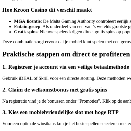
Hoe Kroon Casino dit verschil maakt
MGA‑licentie
: De Malta Gaming Authority controleert eerlijk s
Entain‑groep
: Als onderdeel van een van ’s werelds grootste 
Gratis spins
: Nieuwe spelers krijgen direct gratis spins op pop
Deze combinatie zorgt ervoor dat je mobiel kunt spelen met een gerust 
Praktische stappen om direct te profiteren 
1. Registreer je account via een veilige betaalmethode
Gebruik iDEAL of Skrill voor een directe storting. Deze methoden w
2. Claim de welkomstbonus met gratis spins
Na registratie vind je de bonussen onder “Promoties”. Klik op de aanbi
3. Kies een mobielvriendelijke slot met hoge RTP
Voor een optimale winstkans kun je het beste spellen selecteren met e