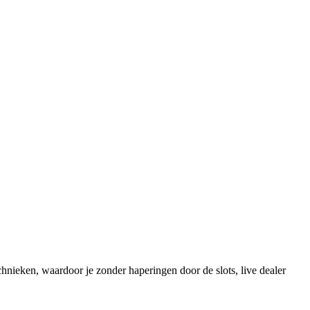
nieken, waardoor je zonder haperingen door de slots, live dealer