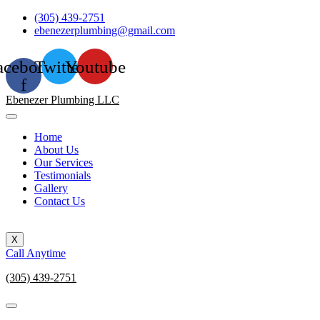
Skip
(305) 439-2751
to
ebenezerplumbing@gmail.com
content
acebook-
Twitter
Youtube
f
Ebenezer Plumbing LLC
Home
About Us
Our Services
Testimonials
Gallery
Contact Us
X
Call Anytime
(305) 439-2751