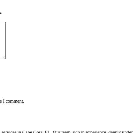
*
me I comment.
services in Cape Coral FL. Our team, rich in experience, deeply under