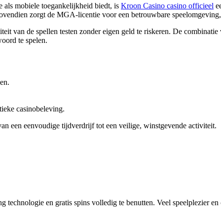
 als mobiele toegankelijkheid biedt, is
Kroon Casino casino officieel
ee
ovendien zorgt de MGA‑licentie voor een betrouwbare speelomgeving, te
waliteit van de spellen testen zonder eigen geld te riskeren. De combinati
woord te spelen.
en.
tieke casinobeleving.
n een eenvoudige tijdverdrijf tot een veilige, winstgevende activiteit.
technologie en gratis spins volledig te benutten. Veel speelplezier en 