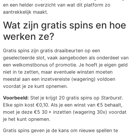
en een helder overzicht van wat dit platform zo
aantrekkelijk maakt.
Wat zijn gratis spins en hoe
werken ze?
Gratis spins zijn gratis draaibeurten op een
geselecteerde slot, vaak aangeboden als onderdeel van
een welkomstbonus of promotie. Je hoeft je eigen geld
niet in te zetten, maar eventuele winsten moeten
meestal aan een inzetvereiste (wagering) voldoen
voordat je ze kunt opnemen.
Voorbeeld:
Stel je krijgt 20 gratis spins op
Starburst
.
Elke spin kost €0,10. Als je een winst van €5 behaalt,
moet je deze €5 30 × inzetten (wagering 30x) voordat
je het kunt opnemen.
Gratis spins geven je de kans om nieuwe spellen te