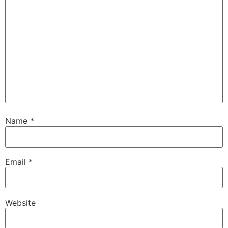
Name
*
Email
*
Website