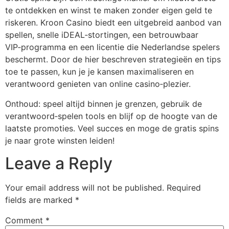
te ontdekken en winst te maken zonder eigen geld te
riskeren. Kroon Casino biedt een uitgebreid aanbod van
spellen, snelle iDEAL‑stortingen, een betrouwbaar
VIP‑programma en een licentie die Nederlandse spelers
beschermt. Door de hier beschreven strategieën en tips
toe te passen, kun je je kansen maximaliseren en
verantwoord genieten van online casino‑plezier.
Onthoud: speel altijd binnen je grenzen, gebruik de
verantwoord‑spelen tools en blijf op de hoogte van de
laatste promoties. Veel succes en moge de gratis spins
je naar grote winsten leiden!
Leave a Reply
Your email address will not be published.
Required
fields are marked
*
Comment
*