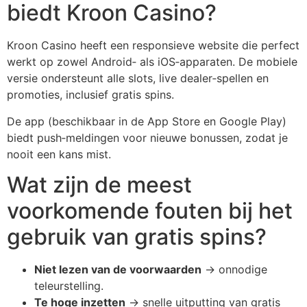
biedt Kroon Casino?
Kroon Casino heeft een responsieve website die perfect
werkt op zowel Android‑ als iOS‑apparaten. De mobiele
versie ondersteunt alle slots, live dealer‑spellen en
promoties, inclusief gratis spins.
De app (beschikbaar in de App Store en Google Play)
biedt push‑meldingen voor nieuwe bonussen, zodat je
nooit een kans mist.
Wat zijn de meest
voorkomende fouten bij het
gebruik van gratis spins?
Niet lezen van de voorwaarden
→ onnodige
teleurstelling.
Te hoge inzetten
→ snelle uitputting van gratis