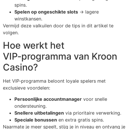
spins.
Spelen op ongeschikte slots
→ lagere
winstkansen.
Vermijd deze valkuilen door de tips in dit artikel te
volgen.
Hoe werkt het
VIP‑programma van Kroon
Casino?
Het VIP‑programma beloont loyale spelers met
exclusieve voordelen:
Persoonlijke accountmanager
voor snelle
ondersteuning.
Snellere uitbetalingen
via prioritaire verwerking.
Speciale bonussen
en extra gratis spins.
Naarmate je meer speelt, stijg je in niveau en ontvang je