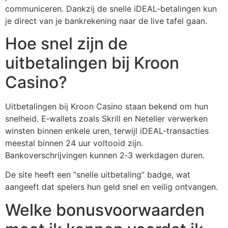
communiceren. Dankzij de snelle iDEAL‑betalingen kun
je direct van je bankrekening naar de live tafel gaan.
Hoe snel zijn de
uitbetalingen bij Kroon
Casino?
Uitbetalingen bij Kroon Casino staan bekend om hun
snelheid. E‑wallets zoals Skrill en Neteller verwerken
winsten binnen enkele uren, terwijl iDEAL‑transacties
meestal binnen 24 uur voltooid zijn.
Bankoverschrijvingen kunnen 2‑3 werkdagen duren.
De site heeft een “snelle uitbetaling” badge, wat
aangeeft dat spelers hun geld snel en veilig ontvangen.
Welke bonusvoorwaarden