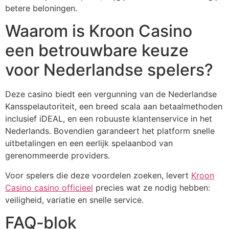
betere beloningen.
Waarom is Kroon Casino
een betrouwbare keuze
voor Nederlandse spelers?
Deze casino biedt een vergunning van de Nederlandse
Kansspelautoriteit, een breed scala aan betaalmethoden
inclusief iDEAL, en een robuuste klantenservice in het
Nederlands. Bovendien garandeert het platform snelle
uitbetalingen en een eerlijk spelaanbod van
gerenommeerde providers.
Voor spelers die deze voordelen zoeken, levert
Kroon
Casino casino officieel
precies wat ze nodig hebben:
veiligheid, variatie en snelle service.
FAQ‑blok