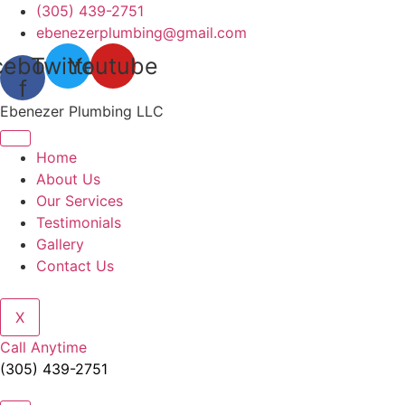
Skip
(305) 439-2751
to
ebenezerplumbing@gmail.com
content
cebook-
Twitter
Youtube
f
Ebenezer Plumbing LLC
Home
About Us
Our Services
Testimonials
Gallery
Contact Us
X
Call Anytime
(305) 439-2751