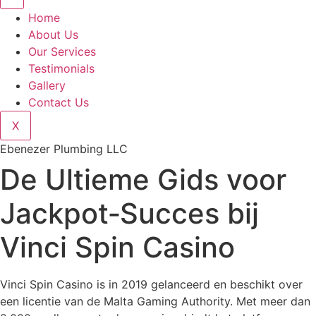
Home
About Us
Our Services
Testimonials
Gallery
Contact Us
X
Ebenezer Plumbing LLC
De Ultieme Gids voor
Jackpot‑Succes bij
Vinci Spin Casino
Vinci Spin Casino is in 2019 gelanceerd en beschikt over
een licentie van de Malta Gaming Authority. Met meer dan