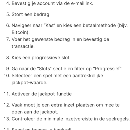
Bevestig je account via de e‑maillink.
Stort een bedrag
Navigeer naar “Kas” en kies een betaalmethode (bijv.
Bitcoin).
Voer het gewenste bedrag in en bevestig de
transactie.
Kies een progressieve slot
Ga naar de “Slots” sectie en filter op “Progressief”.
Selecteer een spel met een aantrekkelijke
jackpot‑waarde.
Activeer de jackpot‑functie
Vaak moet je een extra inzet plaatsen om mee te
doen aan de jackpot.
Controleer de minimale inzetvereiste in de spelregels.
Speel en beheer je bankroll