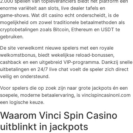
2.000 spellen van topleveranciers biedt het platform een
enorme variëteit aan slots, live dealer tafels en
game‑shows. Wat dit casino echt onderscheidt, is de
mogelijkheid om zowel traditionele betaalmethoden als
cryptobetalingen zoals Bitcoin, Ethereum en USDT te
gebruiken.
De site verwelkomt nieuwe spelers met een royale
welkomstbonus, biedt wekelijkse reload‑bonussen,
cashback en een uitgebreid VIP‑programma. Dankzij snelle
uitbetalingen en 24/7 live chat voelt de speler zich direct
veilig en ondersteund.
Voor spelers die op zoek zijn naar grote jackpots én een
soepele, moderne betaalervaring, is vincispincasinonl.com
een logische keuze.
Waarom Vinci Spin Casino
uitblinkt in jackpots