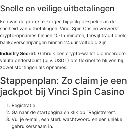
Snelle en veilige uitbetalingen
Een van de grootste zorgen bij jackpot‑spelers is de
snelheid van uitbetalingen. Vinci Spin Casino verwerkt
crypto‑opnames binnen 10‑15 minuten, terwijl traditionele
bankoverschrijvingen binnen 24 uur voltooid zijn.
Industry Secret:
Gebruik een crypto‑wallet die meerdere
valuta ondersteunt (bijv. USDT) om flexibel te blijven bij
zowel stortingen als opnames.
Stappenplan: Zo claim je een
jackpot bij Vinci Spin Casino
Registratie
Ga naar de startpagina en klik op “Registreren”.
Vul je e‑mail, een sterk wachtwoord en een unieke
gebruikersnaam in.