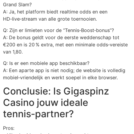
Grand Slam?
A: Ja, het platform biedt realtime odds en een
HD‑live‑stream van alle grote toernooien.
Q: Zijn er limieten voor de “Tennis‑Boost‑bonus”?
A: De bonus geldt voor de eerste weddenschap tot
€200 en is 20 % extra, met een minimale odds‑vereiste
van 1,80.
Q: Is er een mobiele app beschikbaar?
A: Een aparte app is niet nodig; de website is volledig
mobiel‑vriendelijk en werkt soepel in elke browser.
Conclusie: Is Gigaspinz
Casino jouw ideale
tennis‑partner?
Pros: