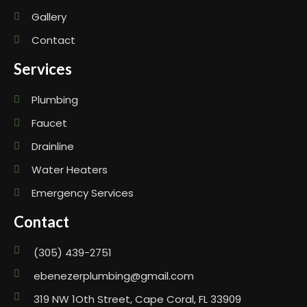
Gallery
Contact
Services
Plumbing
Faucet
Drainline
Water Heaters
Emergency Services
Contact
(305) 439-2751
ebenezerplumbing@gmail.com
319 NW 1Oth Street, Cape Coral, FL 33909