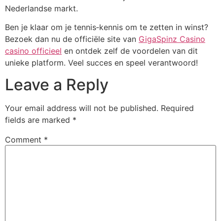
Nederlandse markt.
Ben je klaar om je tennis‑kennis om te zetten in winst?
Bezoek dan nu de officiële site van
GigaSpinz Casino
casino officieel
en ontdek zelf de voordelen van dit
unieke platform. Veel succes en speel verantwoord!
Leave a Reply
Your email address will not be published.
Required
fields are marked
*
Comment
*