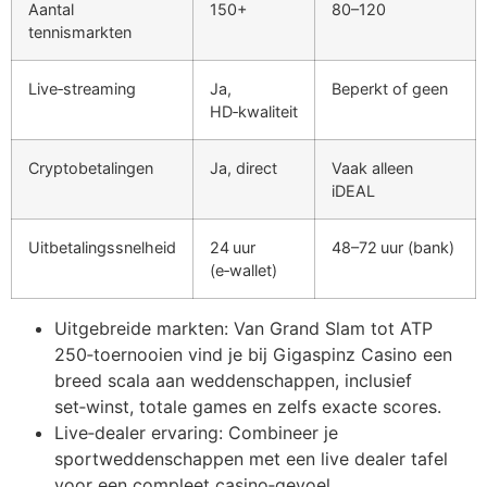
Aantal
150+
80–120
tennismarkten
Live‑streaming
Ja,
Beperkt of geen
HD‑kwaliteit
Cryptobetalingen
Ja, direct
Vaak alleen
iDEAL
Uitbetalingssnelheid
24 uur
48–72 uur (bank)
(e‑wallet)
Uitgebreide markten: Van Grand Slam tot ATP
250‑toernooien vind je bij Gigaspinz Casino een
breed scala aan weddenschappen, inclusief
set‑winst, totale games en zelfs exacte scores.
Live‑dealer ervaring: Combineer je
sportweddenschappen met een live dealer tafel
voor een compleet casino‑gevoel.