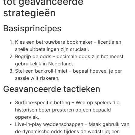
tot geavanceerde
strategieën
Basisprincipes
Kies een betrouwbare bookmaker – licentie en
snelle uitbetalingen zijn cruciaal.
Begrijp de odds – decimale odds zijn het meest
gebruikelijk in Nederland.
Stel een bankroll‑limiet – bepaal hoeveel je per
sessie wilt riskeren.
Geavanceerde tactieken
Surface‑specific betting – Wed op spelers die
historisch beter presteren op een bepaald
oppervlak.
Live‑in‑play weddenschappen – Maak gebruik van
de dynamische odds tijdens de wedstrijd; een