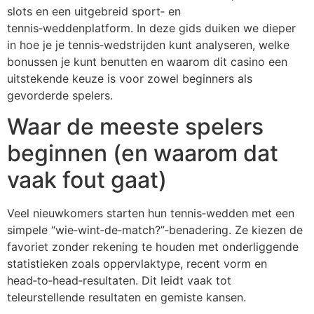
slots en een uitgebreid sport‑ en
tennis‑weddenplatform. In deze gids duiken we dieper
in hoe je je tennis‑wedstrijden kunt analyseren, welke
bonussen je kunt benutten en waarom dit casino een
uitstekende keuze is voor zowel beginners als
gevorderde spelers.
Waar de meeste spelers
beginnen (en waarom dat
vaak fout gaat)
Veel nieuwkomers starten hun tennis‑wedden met een
simpele “wie‑wint‑de‑match?”‑benadering. Ze kiezen de
favoriet zonder rekening te houden met onderliggende
statistieken zoals oppervlaktype, recent vorm en
head‑to‑head‑resultaten. Dit leidt vaak tot
teleurstellende resultaten en gemiste kansen.