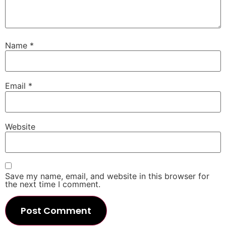
Name
*
Email
*
Website
Save my name, email, and website in this browser for
the next time I comment.