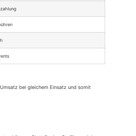
nzahlung
bühren
 h
vents
 Umsatz bei gleichem Einsatz und somit