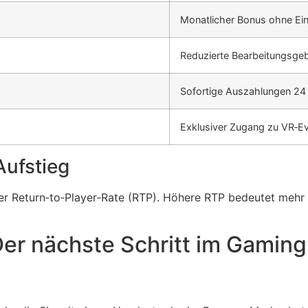
Monatlicher Bonus ohne Ei
Reduzierte Bearbeitungsge
Sofortige Auszahlungen 24
Exklusiver Zugang zu VR‑E
Aufstieg
er Return‑to‑Player‑Rate (RTP). Höhere RTP bedeutet mehr
 Der nächste Schritt im Gaming