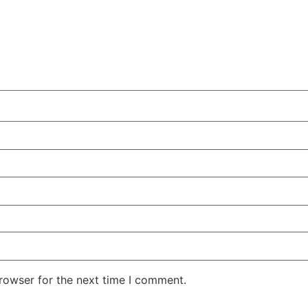
rowser for the next time I comment.