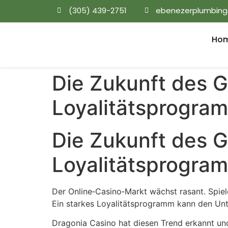
(305) 439-2751
ebenezerplumbin
Ho
Die Zukunft des G
Loyalitätsprogram
Die Zukunft des G
Loyalitätsprogram
Der Online‑Casino‑Markt wächst rasant. Spiel
Ein starkes Loyalitätsprogramm kann den Unt
Dragonia Casino hat diesen Trend erkannt und