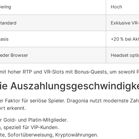
ering
Hoch
tandard
Exklusive VR
asis
+20 % bei Akt
eder Browser
Headset opti
 mit hoher RTP und VR‑Slots mit Bonus‑Quests, um sowohl P
ie Auszahlungsgeschwindigke
r Faktor für seriöse Spieler. Dragonia nutzt modernste Za
rt erkennt.
r Gold‑ und Platin‑Mitglieder.
 speziell für VIP‑Kunden.
rte, Sofortüberweisung, Kryptowährungen.