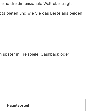
 eine dreidimensionale Welt überträgt.
lots bieten und wie Sie das Beste aus beiden
n später in Freispiele, Cashback oder
Hauptvorteil