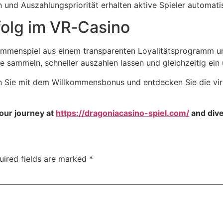
und Auszahlungspriorität erhalten aktive Spieler automati
folg im VR‑Casino
ammenspiel aus einem transparenten Loyalitätsprogramm und
 sammeln, schneller auszahlen lassen und gleichzeitig ein 
n Sie mit dem Willkommensbonus und entdecken Sie die virtu
our journey at
https://dragoniacasino-spiel.com/
and dive
uired fields are marked
*