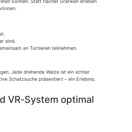
ten können. Statt flacher Grafiken erleben
 können.
et.
r sind.
gemeinsam an Turnieren teilnehmen.
iegen. Jede drehende Walze ist ein echter
ve Schatzsuche präsentiert – ein Erlebnis,
und VR‑System optimal