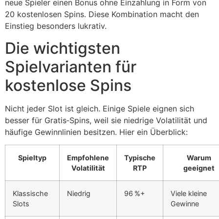
neue Spieler einen Bonus ohne Einzahlung in Form von
20 kostenlosen Spins. Diese Kombination macht den
Einstieg besonders lukrativ.
Die wichtigsten
Spielvarianten für
kostenlose Spins
Nicht jeder Slot ist gleich. Einige Spiele eignen sich
besser für Gratis‑Spins, weil sie niedrige Volatilität und
häufige Gewinnlinien besitzen. Hier ein Überblick:
Spieltyp
Empfohlene
Typische
Warum
Volatilität
RTP
geeignet
Klassische
Niedrig
96 %+
Viele kleine
Slots
Gewinne