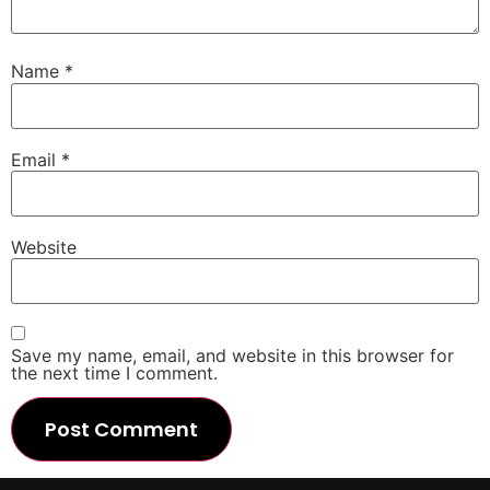
Name
*
Email
*
Website
Save my name, email, and website in this browser for
the next time I comment.