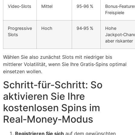
Video‑Slots
Mittel
95‑96 %
Bonus‑Feature
Freispiele
Progressive
Hoch
94‑95 %
Hohe
Slots
Jackpot‑Chan
aber riskanter
Wählen Sie also zunächst Slots mit niedriger bis
mittlerer Volatilität, wenn Sie Ihre Gratis‑Spins optimal
einsetzen wollen.
Schritt‑für‑Schritt: So
aktivieren Sie Ihre
kostenlosen Spins im
Real‑Money‑Modus
Registrieren Sie sich
auf dem gewünschten