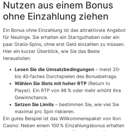
Nutzen aus einem Bonus
ohne Einzahlung ziehen
Ein Bonus ohne Einzahlung ist das attraktivste Angebot
für Neulinge. Sie erhalten ein Startguthaben oder ein
paar Gratis‑Spins, ohne erst Geld einzahlen zu müssen.
Hier ein kurzer Überblick, wie Sie das Beste
herausholen:
Lesen Sie die Umsatzbedingungen
– meist 20‑
bis 40‑faches Durchspielen des Bonusbetrags.
Wählen Sie Slots mit hoher RTP
(Return to
Player). Ein RTP von 96 % oder mehr erhöht Ihre
Gewinnchance.
Setzen Sie Limits
– bestimmen Sie, wie viel Sie
maximal pro Spin riskieren.
Ein gutes Beispiel ist das Willkommenspaket von Xon
Casino: Neben einem 100 % Einzahlungsbonus erhalten