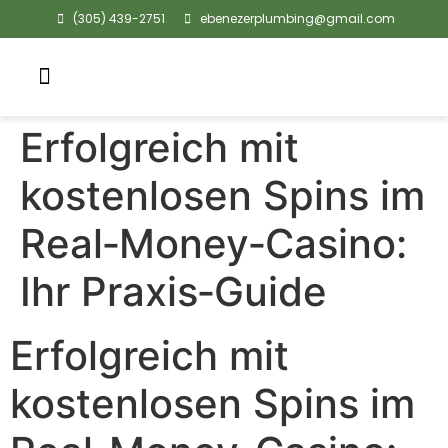
(305) 439-2751
ebenezerplumbing@gmail.com
Erfolgreich mit
kostenlosen Spins im
Real‑Money‑Casino:
Ihr Praxis‑Guide
Erfolgreich mit
kostenlosen Spins im