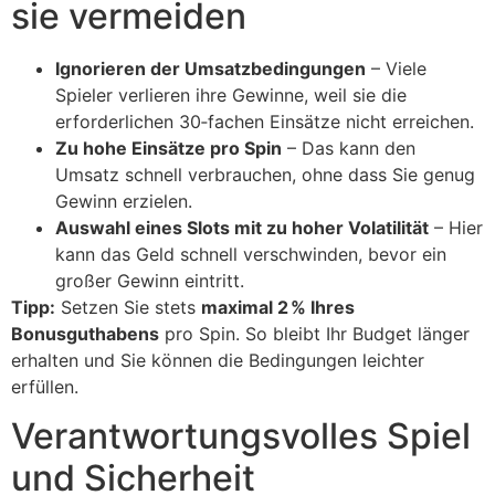
sie vermeiden
Ignorieren der Umsatzbedingungen
– Viele
Spieler verlieren ihre Gewinne, weil sie die
erforderlichen 30‑fachen Einsätze nicht erreichen.
Zu hohe Einsätze pro Spin
– Das kann den
Umsatz schnell verbrauchen, ohne dass Sie genug
Gewinn erzielen.
Auswahl eines Slots mit zu hoher Volatilität
– Hier
kann das Geld schnell verschwinden, bevor ein
großer Gewinn eintritt.
Tipp:
Setzen Sie stets
maximal 2 % Ihres
Bonusguthabens
pro Spin. So bleibt Ihr Budget länger
erhalten und Sie können die Bedingungen leichter
erfüllen.
Verantwortungsvolles Spiel
und Sicherheit