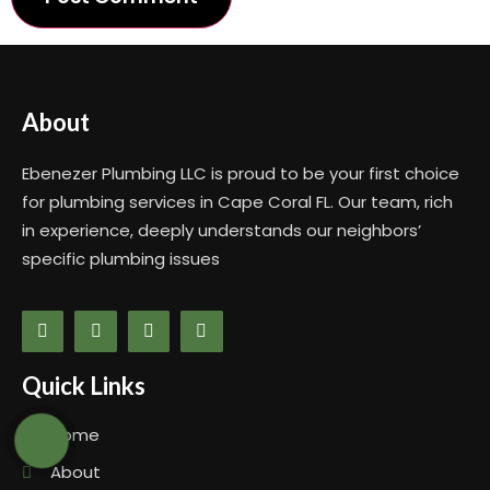
About
Ebenezer Plumbing LLC is proud to be your first choice
for plumbing services in Cape Coral FL. Our team, rich
in experience, deeply understands our neighbors’
specific plumbing issues
Quick Links
Home
About