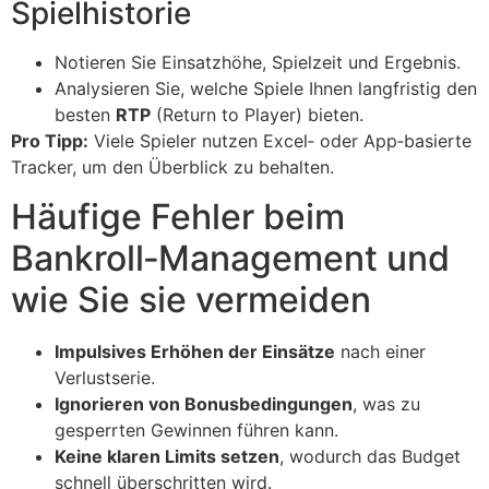
Spielhistorie
Notieren Sie Einsatzhöhe, Spielzeit und Ergebnis.
Analysieren Sie, welche Spiele Ihnen langfristig den
besten
RTP
(Return to Player) bieten.
Pro Tipp:
Viele Spieler nutzen Excel‑ oder App‑basierte
Tracker, um den Überblick zu behalten.
Häufige Fehler beim
Bankroll‑Management und
wie Sie sie vermeiden
Impulsives Erhöhen der Einsätze
nach einer
Verlustserie.
Ignorieren von Bonusbedingungen
, was zu
gesperrten Gewinnen führen kann.
Keine klaren Limits setzen
, wodurch das Budget
schnell überschritten wird.