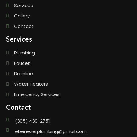
Services
Gallery
Contact
Services
Plumbing
Faucet
Drainline
Water Heaters
Emergency Services
Contact
(305) 439-2751
ebenezerplumbing@gmail.com