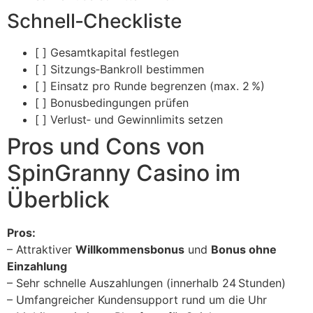
Schnell‑Checkliste
[ ] Gesamtkapital festlegen
[ ] Sitzungs‑Bankroll bestimmen
[ ] Einsatz pro Runde begrenzen (max. 2 %)
[ ] Bonusbedingungen prüfen
[ ] Verlust‑ und Gewinnlimits setzen
Pros und Cons von
SpinGranny Casino im
Überblick
Pros:
– Attraktiver
Willkommensbonus
und
Bonus ohne
Einzahlung
– Sehr schnelle Auszahlungen (innerhalb 24 Stunden)
– Umfangreicher Kundensupport rund um die Uhr