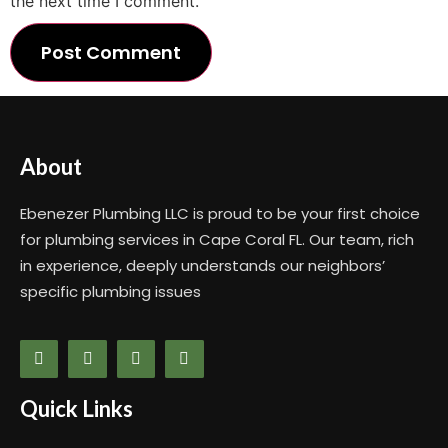
the next time I comment.
About
Ebenezer Plumbing LLC is proud to be your first choice
for plumbing services in Cape Coral FL. Our team, rich
in experience, deeply understands our neighbors’
specific plumbing issues
Quick Links