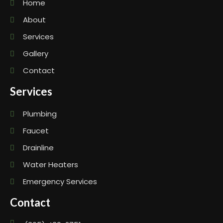
Home
About
Services
Gallery
Contact
Services
Plumbing
Faucet
Drainline
Water Heaters
Emergency Services
Contact