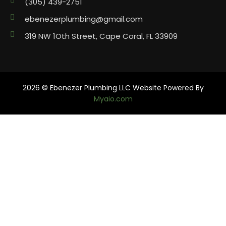
(305) 439-2751
ebenezerplumbing@gmail.com
319 NW 1Oth Street, Cape Coral, FL 33909
2026 © Ebenezer Plumbing LLC Website Powered By
Myaio.com