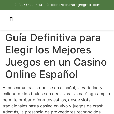
(305) 439-2751
ebenezerplumbing@gmail.com
Guía Definitiva para
Elegir los Mejores
Juegos en un Casino
Online Español
Al buscar un casino online en español, la variedad y
calidad de los títulos son decisivas. Un catálogo amplio
permite probar diferentes estilos, desde slots
tradicionales hasta casino en vivo y juegos de crash.
Además, la presencia de proveedores reconocidos