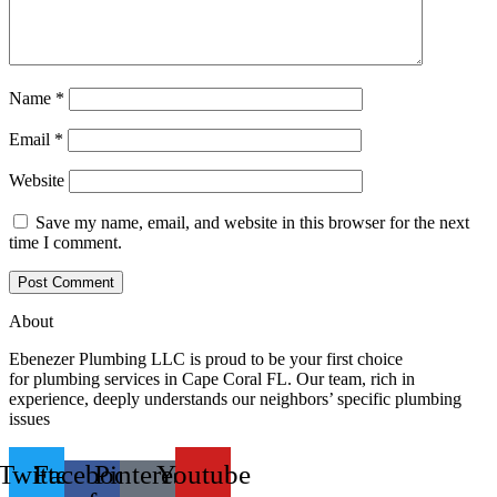
Name
*
Email
*
Website
Save my name, email, and website in this browser for the next
time I comment.
About
Ebenezer Plumbing LLC is proud to be your first choice
for plumbing services in Cape Coral FL. Our team, rich in
experience, deeply understands our neighbors’ specific plumbing
issues
Twitter
Facebook-
Pinterest-
Youtube