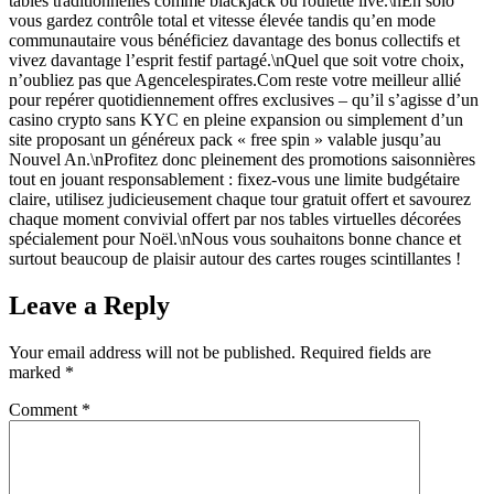
tables traditionnelles comme blackjack ou roulette live.\nEn solo
vous gardez contrôle total et vitesse élevée tandis qu’en mode
communautaire vous bénéficiez davantage des bonus collectifs et
vivez davantage l’esprit festif partagé.\nQuel que soit votre choix,
n’oubliez pas que Agencelespirates.Com reste votre meilleur allié
pour repérer quotidiennement offres exclusives – qu’il s’agisse d’un
casino crypto sans KYC en pleine expansion ou simplement d’un
site proposant un généreux pack « free spin » valable jusqu’au
Nouvel An.\nProfitez donc pleinement des promotions saisonnières
tout en jouant responsablement : fixez-vous une limite budgétaire
claire, utilisez judicieusement chaque tour gratuit offert et savourez
chaque moment convivial offert par nos tables virtuelles décorées
spécialement pour Noël.\nNous vous souhaitons bonne chance et
surtout beaucoup de plaisir autour des cartes rouges scintillantes !
Leave a Reply
Your email address will not be published.
Required fields are
marked
*
Comment
*