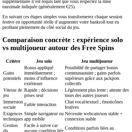
supplémentaire n’est requis tant que vous respectez la mise
maximale indiquée (généralement €25).
En suivant ces étapes simples vous transformerez chaque session
festive en opportunité réelle d’augmenter votre bankroll tout en
profitant pleinement du côté social du jeu.
Comparaison concrète : expérience solo
vs multijoueur autour des Free Spins
Critère
Jeu solo
Jeu multijoueur
Bonus appliqué
Possibilité de partager bonus
Gains
immédiatement ;
communautaire ; gains parfois
potentiels
moins d’influence
supérieurs grâce aux jackpots
extérieure
collectifs
Vitesse de
Rapide ; décisions
Légèrement plus lente ; attente des
jeu
prises seul
tours des autres joueurs
Immersion
Chat vocal/textuel , émoticônes
Faible interaction
sociale
festives
Exigences
Simple navigateur ou
Nécessite webcam/son stable +
techniques
app mobile
connexion stable
Gestion
Facile à suivre car
Conditions parfois liées au
du
aucune condition liée