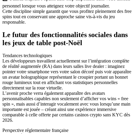
personnel lorsque vous atteignez votre objectif journalier.
Cette discipline simple garantit que vous profitez pleinement des free
spins tout en conservant une approche saine vis‑à‑vis du jeu
responsable.
Le futur des fonctionnalités sociales dans
les jeux de table post‑Noël
Tendances technologiques
Les développeurs travaillent actuellement sur l’intégration complète
de réalité augmentée (RA) dans leurs salles live dealer : imaginez
pointer votre smartphone vers votre salon décoré puis voir apparaître
un avatar holographique représentant le croupier portant un bonnet
rouge lumineux tout en affichant vos statistiques personnelles
directement sur la roue virtuelle.
L’avenir proche verra également apparaître des avatars
personnalisables capables non seulement d’afficher vos wins « free
spin », mais aussi d’interagir vocalement avec vous lorsqu’une main
importante est jouée – créant ainsi une expérience immersive
comparable à celle offerte par certains casinos crypto sans KYC dès
2026.
Perspective réglementaire française