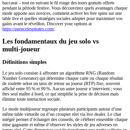
baccarat – tout en suivant le fil rouge des tours gratuits offerts
pendant la période festive. Vous découvrirez quels avantages chaque
mode apporte aux novices, comment activer les free spins sur une
table live et quelles stratégies sociales adopter pour maximiser vos
gains avant le réveillon. Discover your options at
https://agencelespirates.com/
.
Les fondamentaux du jeu solo vs
multi‑joueur
Définitions simples
Le jeu solo consiste à affronter un algorithme RNG (Random
Number Generator) qui détermine chaque carte ou chaque résultat
de roulette selon un taux de retour au joueur (RTP) fixe, souvent
affiché entre 95 % et 99 %. Aucun autre joueur n’intervient ; vous
êtes seul maître à bord, ce qui simplifie la prise de décision mais
élimine toute interaction sociale.
Le mode multijoueur regroupe plusieurs participants autour d’une
même table virtuelle ou d’un croupier réel via live dealer. Le chat
intégré permet d’échanger des conseils, de célébrer ensemble chaque
mise gagnante et même d’observer les styles de jeu adverses en
temps réel. Cette dimension sociale transforme une partie solitaire en