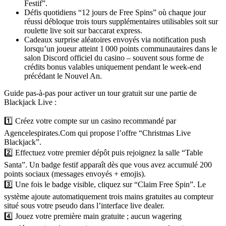
Festif”.
Défis quotidiens “12 jours de Free Spins” où chaque jour
réussi débloque trois tours supplémentaires utilisables soit sur
roulette live soit sur baccarat express.
Cadeaux surprise aléatoires envoyés via notification push
lorsqu’un joueur atteint 1 000 points communautaires dans le
salon Discord officiel du casino – souvent sous forme de
crédits bonus valables uniquement pendant le week‑end
précédant le Nouvel An.
Guide pas‑à‑pas pour activer un tour gratuit sur une partie de
Blackjack Live :
1️⃣ Créez votre compte sur un casino recommandé par
Agencelespirates.Com qui propose l’offre “Christmas Live
Blackjack”.
2️⃣ Effectuez votre premier dépôt puis rejoignez la salle “Table
Santa”. Un badge festif apparaît dès que vous avez accumulé 200
points sociaux (messages envoyés + emojis).
3️⃣ Une fois le badge visible, cliquez sur “Claim Free Spin”. Le
système ajoute automatiquement trois mains gratuites au compteur
situé sous votre pseudo dans l’interface live dealer.
4️⃣ Jouez votre première main gratuite ; aucun wagering