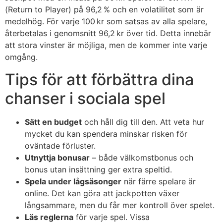
(Return to Player) på 96,2 % och en volatilitet som är
medelhög. För varje 100 kr som satsas av alla spelare,
återbetalas i genomsnitt 96,2 kr över tid. Detta innebär
att stora vinster är möjliga, men de kommer inte varje
omgång.
Tips för att förbättra dina
chanser i sociala spel
Sätt en budget
och håll dig till den. Att veta hur
mycket du kan spendera minskar risken för
oväntade förluster.
Utnyttja bonusar
– både välkomstbonus och
bonus utan insättning ger extra speltid.
Spela under lågsäsonger
när färre spelare är
online. Det kan göra att jackpotten växer
långsammare, men du får mer kontroll över spelet.
Läs reglerna
för varje spel. Vissa