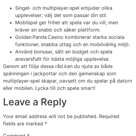
Singel‑ och multiplayer‑spel erbjuder olika
upplevelser; välj det som passar din stil.
Mobilspel ger frihet att spela var du vill, men
kräver en snabb och säker plattform.
Golden Panda Casino kombinerar starka sociala
funktioner, snabba uttag och en mobilvänlig miljö.
Använd bonusar, sätt en budget och spela
ansvarsfullt för bästa möjliga upplevelse.
Genom att följa dessa råd kan du njuta av både
spänningen i jackpottar och den gemenskap som
multiplayer‑spel skapar, oavsett om du spelar på datorn
eller mobilen. Lycka till och spela smart!
Leave a Reply
Your email address will not be published.
Required
fields are marked
*
Comment
*