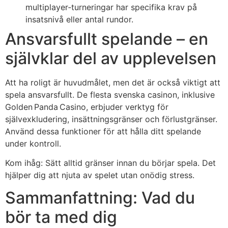
multiplayer‑turneringar har specifika krav på
insatsnivå eller antal rundor.
Ansvarsfullt spelande – en
självklar del av upplevelsen
Att ha roligt är huvudmålet, men det är också viktigt att
spela ansvarsfullt. De flesta svenska casinon, inklusive
Golden Panda Casino, erbjuder verktyg för
självexkludering, insättningsgränser och förlustgränser.
Använd dessa funktioner för att hålla ditt spelande
under kontroll.
Kom ihåg: Sätt alltid gränser innan du börjar spela. Det
hjälper dig att njuta av spelet utan onödig stress.
Sammanfattning: Vad du
bör ta med dig