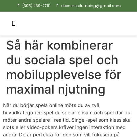
(305) 439-2751
ebenezerplumbing@gmail.com
Så här kombinerar
du sociala spel och
mobilupplevelse för
maximal njutning
När du börjar spela online möts du av två
huvudkategorier: spel du spelar ensam och spel där du
möter andra spelare i realtid. Singel‑spel som klassiska
slots eller video‑pokers kräver ingen interaktion med
andra. De är perfekta för den som vill fokusera på