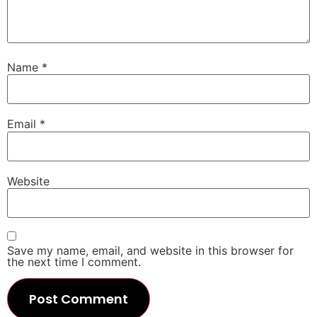
Name
*
Email
*
Website
Save my name, email, and website in this browser for
the next time I comment.