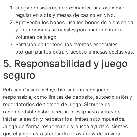
Juega consistentemente: mantén una actividad
regular en slots y mesas de casino en vivo.
Aprovecha los bonos: usa los bonos de bienvenida
y promociones semanales para incrementar tu
volumen de juego.
Participa en torneos: los eventos especiales
otorgan puntos extra y acceso a mesas exclusivas.
5. Responsabilidad y juego
seguro
Betalice Casino incluye herramientas de juego
responsable, como límites de depósito, autoexclusión y
recordatorios de tiempo de juego. Siempre es
recomendable establecer un presupuesto antes de
iniciar la sesión y respetar los límites autoimpuestos.
Juega de forma responsable y busca ayuda si sientes
que el juego está afectando otras áreas de tu vida.