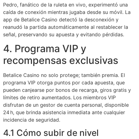
Pedro, fanático de la ruleta en vivo, experimentó una
caída de conexión mientras jugaba desde su móvil. La
app de Betalice Casino detectó la desconexión y
reanudó la partida automáticamente al restablecer la
señal, preservando su apuesta y evitando pérdidas.
4. Programa VIP y
recompensas exclusivas
Betalice Casino no solo protege; también premia. El
programa VIP otorga puntos por cada apuesta, que
pueden canjearse por bonos de recarga, giros gratis y
límites de retiro aumentados. Los miembros VIP
disfrutan de un gestor de cuenta personal, disponible
24 h, que brinda asistencia inmediata ante cualquier
incidencia de seguridad.
4.1 Cómo subir de nivel