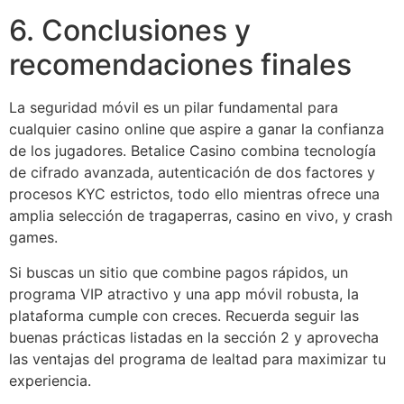
6. Conclusiones y
recomendaciones finales
La seguridad móvil es un pilar fundamental para
cualquier casino online que aspire a ganar la confianza
de los jugadores. Betalice Casino combina tecnología
de cifrado avanzada, autenticación de dos factores y
procesos KYC estrictos, todo ello mientras ofrece una
amplia selección de tragaperras, casino en vivo, y crash
games.
Si buscas un sitio que combine pagos rápidos, un
programa VIP atractivo y una app móvil robusta, la
plataforma cumple con creces. Recuerda seguir las
buenas prácticas listadas en la sección 2 y aprovecha
las ventajas del programa de lealtad para maximizar tu
experiencia.