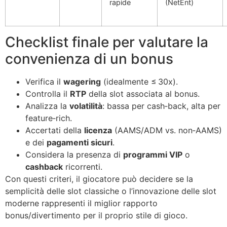
rapide
(NetEnt)
Checklist finale per valutare la
convenienza di un bonus
Verifica il
wagering
(idealmente ≤ 30x).
Controlla il
RTP
della slot associata al bonus.
Analizza la
volatilità
: bassa per cash‑back, alta per
feature‑rich.
Accertati della
licenza
(AAMS/ADM vs. non‑AAMS)
e dei
pagamenti sicuri
.
Considera la presenza di
programmi VIP
o
cashback
ricorrenti.
Con questi criteri, il giocatore può decidere se la
semplicità delle slot classiche o l’innovazione delle slot
moderne rappresenti il miglior rapporto
bonus/divertimento per il proprio stile di gioco.