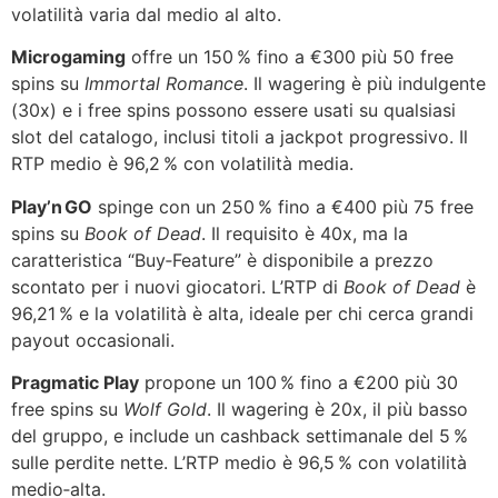
volatilità varia dal medio al alto.
Microgaming
offre un 150 % fino a €300 più 50 free
spins su
Immortal Romance
. Il wagering è più indulgente
(30x) e i free spins possono essere usati su qualsiasi
slot del catalogo, inclusi titoli a jackpot progressivo. Il
RTP medio è 96,2 % con volatilità media.
Play’n GO
spinge con un 250 % fino a €400 più 75 free
spins su
Book of Dead
. Il requisito è 40x, ma la
caratteristica “Buy‑Feature” è disponibile a prezzo
scontato per i nuovi giocatori. L’RTP di
Book of Dead
è
96,21 % e la volatilità è alta, ideale per chi cerca grandi
payout occasionali.
Pragmatic Play
propone un 100 % fino a €200 più 30
free spins su
Wolf Gold
. Il wagering è 20x, il più basso
del gruppo, e include un cashback settimanale del 5 %
sulle perdite nette. L’RTP medio è 96,5 % con volatilità
medio‑alta.