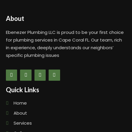
About
Ebenezer Plumbing LLC is proud to be your first choice
for plumbing services in Cape Coral FL. Our team, rich
in experience, deeply understands our neighbors’
specific plumbing issues
Quick Links
Home
About
Services