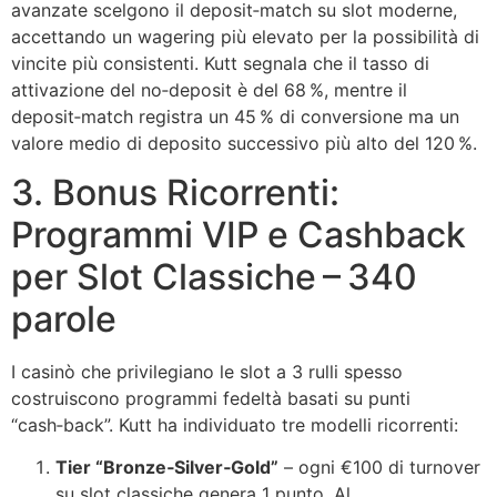
avanzate scelgono il deposit‑match su slot moderne,
accettando un wagering più elevato per la possibilità di
vincite più consistenti. Kutt segnala che il tasso di
attivazione del no‑deposit è del 68 %, mentre il
deposit‑match registra un 45 % di conversione ma un
valore medio di deposito successivo più alto del 120 %.
3. Bonus Ricorrenti:
Programmi VIP e Cashback
per Slot Classiche – 340
parole
I casinò che privilegiano le slot a 3 rulli spesso
costruiscono programmi fedeltà basati su punti
“cash‑back”. Kutt ha individuato tre modelli ricorrenti:
Tier “Bronze‑Silver‑Gold”
– ogni €100 di turnover
su slot classiche genera 1 punto. Al