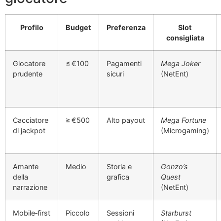
Profilo
Budget
Preferenza
Slot
consigliata
Giocatore
≤ €100
Pagamenti
Mega Joker
prudente
sicuri
(NetEnt)
Cacciatore
≥ €500
Alto payout
Mega Fortune
di jackpot
(Microgaming)
Amante
Medio
Storia e
Gonzo’s
della
grafica
Quest
narrazione
(NetEnt)
Mobile‑first
Piccolo
Sessioni
Starburst