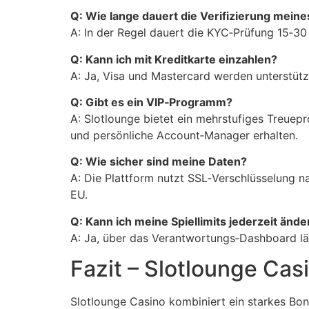
Q: Wie lange dauert die Verifizierung mein
A: In der Regel dauert die KYC‑Prüfung 15‑30 
Q: Kann ich mit Kreditkarte einzahlen?
A: Ja, Visa und Mastercard werden unterstützt,
Q: Gibt es ein VIP‑Programm?
A: Slotlounge bietet ein mehrstufiges Treuep
und persönliche Account‑Manager erhalten.
Q: Wie sicher sind meine Daten?
A: Die Plattform nutzt SSL‑Verschlüsselung n
EU.
Q: Kann ich meine Spiellimits jederzeit ände
A: Ja, über das Verantwortungs‑Dashboard läs
Fazit – Slotlounge Cas
Slotlounge Casino kombiniert ein starkes Bon