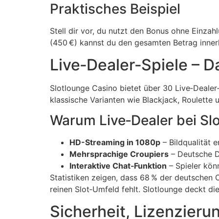
Praktisches Beispiel
Stell dir vor, du nutzt den Bonus ohne Einzahl
(450 €) kannst du den gesamten Betrag inner
Live‑Dealer‑Spiele – 
Slotlounge Casino bietet über 30 Live‑Dealer
klassische Varianten wie Blackjack, Roulette
Warum Live‑Dealer bei Sl
HD-Streaming in 1080p
– Bildqualität 
Mehrsprachige Croupiers
– Deutsche De
Interaktive Chat‑Funktion
– Spieler kön
Statistiken zeigen, dass 68 % der deutschen 
reinen Slot‑Umfeld fehlt. Slotlounge deckt die
Sicherheit, Lizenzieru