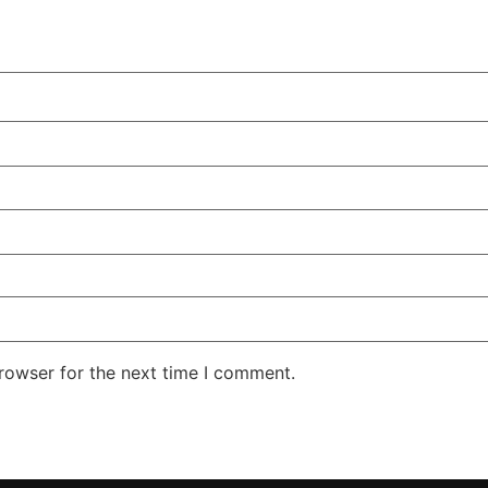
rowser for the next time I comment.