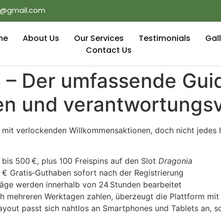
g@gmail.com
me
About Us
Our Services
Testimonials
Gal
Contact Us
 – Der umfassende Guid
en und verantwortungsv
mit verlockenden Willkommensaktionen, doch nicht jedes hä
bis 500 €, plus 100 Freispins auf den Slot
Dragonia
 € Gratis‑Guthaben sofort nach der Registrierung
äge werden innerhalb von 24 Stunden bearbeitet
ach mehreren Werktagen zahlen, überzeugt die Plattform mit 
ayout passt sich nahtlos an Smartphones und Tablets an, s