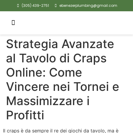
(305) 439-2751
ebenezerplumbing@gmail.com
Strategia Avanzate
al Tavolo di Craps
Online: Come
Vincere nei Tornei e
Massimizzare i
Profitti
Il craps è da sempre il re dei giochi da tavolo, ma è