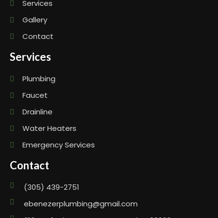
Services
Gallery
Contact
Services
Plumbing
Faucet
Drainline
Water Heaters
Emergency Services
Contact
(305) 439-2751
ebenezerplumbing@gmail.com