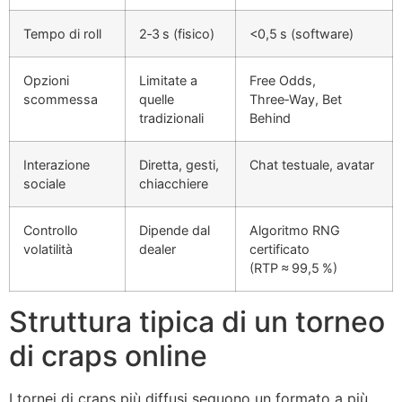
Tempo di roll
2‑3 s (fisico)
<0,5 s (software)
Opzioni
Limitate a
Free Odds,
scommessa
quelle
Three‑Way, Bet
tradizionali
Behind
Interazione
Diretta, gesti,
Chat testuale, avatar
sociale
chiacchiere
Controllo
Dipende dal
Algoritmo RNG
volatilità
dealer
certificato
(RTP ≈ 99,5 %)
Struttura tipica di un torneo
di craps online
I tornei di craps più diffusi seguono un formato a più