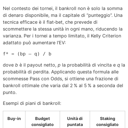
Nel contesto dei tornei, il bankroll non è solo la somma
di denaro disponibile, ma il capitale di “punteggio”. Una
tecnica efficace è il flat‑bet, che prevede di
scommettere la stessa unità in ogni mano, riducendo la
varianza. Per i tornei a tempo limitato, il Kelly Criterion
adattato può aumentare l’EV:
f* = (bp – q) / b
dove
b
è il payout netto,
p
la probabilità di vincita e
q
la
probabilità di perdita. Applicando questa formula alle
scommesse Pass con Odds, si ottiene una frazione di
bankroll ottimale che varia dal 2 % al 5 % a seconda del
punto.
Esempi di piani di bankroll:
Buy‑in
Budget
Unità di
Staking
consigliato
puntata
consigliato