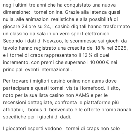
negli ultimi tre anni che ha conquistato una nuova
dimensione: i tornei online. Grazie alla latenza quasi
nulla, alle animazioni realistiche e alla possibilità di
giocare 24 ore su 24, i casinò digitali hanno trasformato
un classico da sala in un vero sport elettronico.
Secondo i dati di Newzoo, le scommesse sui giochi da
tavolo hanno registrato una crescita del 18 % nel 2025,
e i tornei di craps rappresentano il 12 % di quel
incremento, con premi che superano i 10 000 € nei
principali eventi internazionali.
Per trovare i migliori casinò online non aams dove
partecipare a questi tornei, visita Homefood. Il sito,
noto per la sua lista casino non AAMS e per le
recensioni dettagliate, confronta le piattaforme più
affidabili, i bonus di benvenuto e le offerte promozionali
specifiche per i giochi di dadi.
I giocatori esperti vedono i tornei di craps non solo