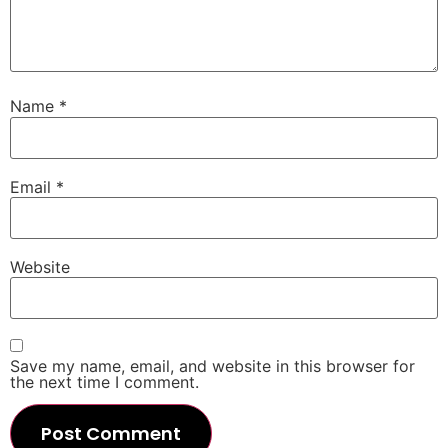
Name
*
Email
*
Website
Save my name, email, and website in this browser for
the next time I comment.