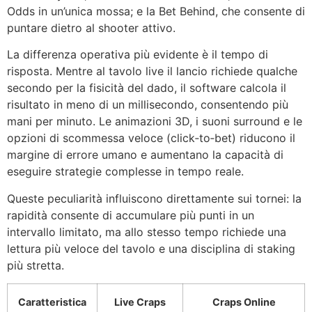
Odds in un’unica mossa; e la Bet Behind, che consente di
puntare dietro al shooter attivo.
La differenza operativa più evidente è il tempo di
risposta. Mentre al tavolo live il lancio richiede qualche
secondo per la fisicità del dado, il software calcola il
risultato in meno di un millisecondo, consentendo più
mani per minuto. Le animazioni 3D, i suoni surround e le
opzioni di scommessa veloce (click‑to‑bet) riducono il
margine di errore umano e aumentano la capacità di
eseguire strategie complesse in tempo reale.
Queste peculiarità influiscono direttamente sui tornei: la
rapidità consente di accumulare più punti in un
intervallo limitato, ma allo stesso tempo richiede una
lettura più veloce del tavolo e una disciplina di staking
più stretta.
Caratteristica
Live Craps
Craps Online