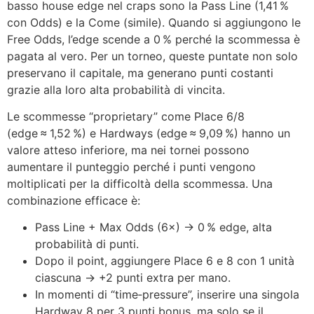
basso house edge nel craps sono la Pass Line (1,41 %
con Odds) e la Come (simile). Quando si aggiungono le
Free Odds, l’edge scende a 0 % perché la scommessa è
pagata al vero. Per un torneo, queste puntate non solo
preservano il capitale, ma generano punti costanti
grazie alla loro alta probabilità di vincita.
Le scommesse “proprietary” come Place 6/8
(edge ≈ 1,52 %) e Hardways (edge ≈ 9,09 %) hanno un
valore atteso inferiore, ma nei tornei possono
aumentare il punteggio perché i punti vengono
moltiplicati per la difficoltà della scommessa. Una
combinazione efficace è:
Pass Line + Max Odds (6×) → 0 % edge, alta
probabilità di punti.
Dopo il point, aggiungere Place 6 e 8 con 1 unità
ciascuna → +2 punti extra per mano.
In momenti di “time‑pressure”, inserire una singola
Hardway 8 per 3 punti bonus, ma solo se il