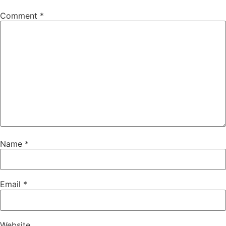
Comment
*
Name
*
Email
*
Website