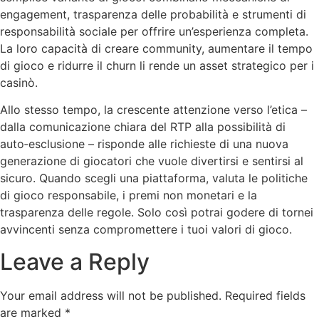
engagement, trasparenza delle probabilità e strumenti di
responsabilità sociale per offrire un’esperienza completa.
La loro capacità di creare community, aumentare il tempo
di gioco e ridurre il churn li rende un asset strategico per i
casinò.
Allo stesso tempo, la crescente attenzione verso l’etica –
dalla comunicazione chiara del RTP alla possibilità di
auto‑esclusione – risponde alle richieste di una nuova
generazione di giocatori che vuole divertirsi e sentirsi al
sicuro. Quando scegli una piattaforma, valuta le politiche
di gioco responsabile, i premi non monetari e la
trasparenza delle regole. Solo così potrai godere di tornei
avvincenti senza compromettere i tuoi valori di gioco.
Leave a Reply
Your email address will not be published.
Required fields
are marked
*