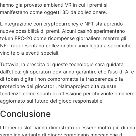
hanno già provato ambienti VR in cui i premi si
manifestano come oggetti 3D da collezionare.
L’integrazione con cryptocurrency e NFT sta aprendo
nuove possibilità di premi. Alcuni casinò sperimentano
token ERC‑20 come ricompense giornaliere, mentre gli
NFT rappresentano collezionabili unici legati a specifiche
vincite o a eventi speciali.
Tuttavia, la crescita di queste tecnologie sarà guidata
dall’etica: gli operatori dovranno garantire che l’uso di AI e
di token digitali non comprometta la trasparenza o la
protezione dei giocatori. Naimaproject cita queste
tendenze come spunti di riflessione per chi vuole rimanere
aggiornato sul futuro del gioco responsabile.
Conclusione
I tornei di slot hanno dimostrato di essere molto più di una
semplice variante di gioco: combinano meccaniche di