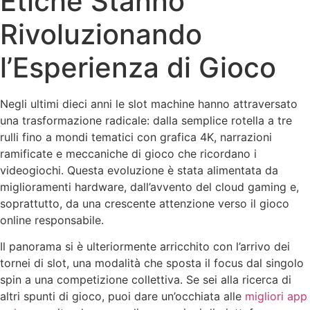
Etiche Stanno
Rivoluzionando
l’Esperienza di Gioco
Negli ultimi dieci anni le slot machine hanno attraversato
una trasformazione radicale: dalla semplice rotella a tre
rulli fino a mondi tematici con grafica 4K, narrazioni
ramificate e meccaniche di gioco che ricordano i
videogiochi. Questa evoluzione è stata alimentata da
miglioramenti hardware, dall’avvento del cloud gaming e,
soprattutto, da una crescente attenzione verso il gioco
online responsabile.
Il panorama si è ulteriormente arricchito con l’arrivo dei
tornei di slot, una modalità che sposta il focus dal singolo
spin a una competizione collettiva. Se sei alla ricerca di
altri spunti di gioco, puoi dare un’occhiata alle
migliori app